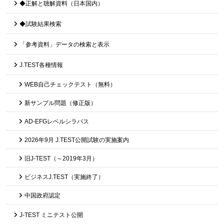
◆正解と聴解資料（日本国内）
◆試験結果検索
「参考資料」データの検索と表示
J.TEST各種情報
WEB自己チェックテスト（無料）
新サンプル問題（修正版）
AD-EFGレベルシラバス
2026年9月 J.TEST公開試験の実施案内
旧J-TEST（～2019年3月）
ビジネスJ.TEST（実施終了）
中国政府認定
J-TEST ミニテスト公開