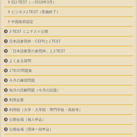
旧J-TEST（～2019年3月）
ビジネスJ.TEST（実施終了）
中国政府認定
J-TEST ミニテスト公開
日本語参照枠・CEFRとJ.TEST
「日本語教育の参照枠」とJ.TEST
よくある質問
J.TEST問題集
今月の練習問題
毎月の読解問題（今月の話題）
利用企業
利用校（大学・大学院・専門学校・高校等）
公開会場（個人申込）
公開会場（団体一括申込）