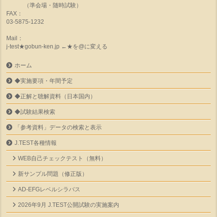
（準会場・随時試験）
FAX：
03-5875-1232
Mail：
j-test★gobun-ken.jp ←★を@に変える
ホーム
◆実施要項・年間予定
◆正解と聴解資料（日本国内）
◆試験結果検索
「参考資料」データの検索と表示
J.TEST各種情報
WEB自己チェックテスト（無料）
新サンプル問題（修正版）
AD-EFGレベルシラバス
2026年9月 J.TEST公開試験の実施案内