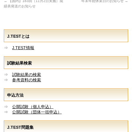
←
【国内】183回（11月2日実施）成
年末年始休業日のお知らせ
→
績表発送のお知らせ
J.TESTとは
⇒
J.TEST情報
試験結果検索
⇒
試験結果の検索
⇒
参考資料の検索
申込方法
⇒
公開試験（個人申込）
⇒
公開試験（団体一括申込）
J.TEST問題集