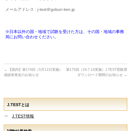
メールアドレス : j-test＠gobun-ken.jp
※日本以外の国・地域で試験を受けた方は、その国・地域の事務
局にお問い合わせください。
←
【国内】第174回（5月12日実施）
第175回（24.7.14実施）J.TEST受験票
成績表発送のお知らせ
ダウンロード期間のお知らせ
→
J.TESTとは
⇒
J.TEST情報