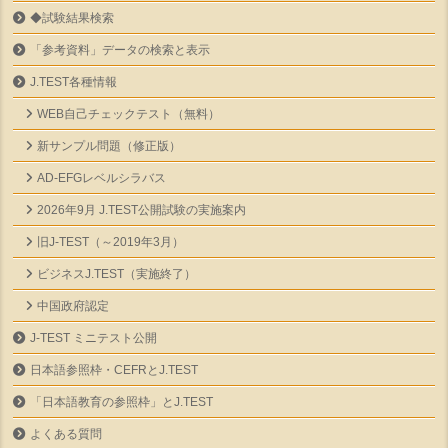
◆試験結果検索
「参考資料」データの検索と表示
J.TEST各種情報
WEB自己チェックテスト（無料）
新サンプル問題（修正版）
AD-EFGレベルシラバス
2026年9月 J.TEST公開試験の実施案内
旧J-TEST（～2019年3月）
ビジネスJ.TEST（実施終了）
中国政府認定
J-TEST ミニテスト公開
日本語参照枠・CEFRとJ.TEST
「日本語教育の参照枠」とJ.TEST
よくある質問