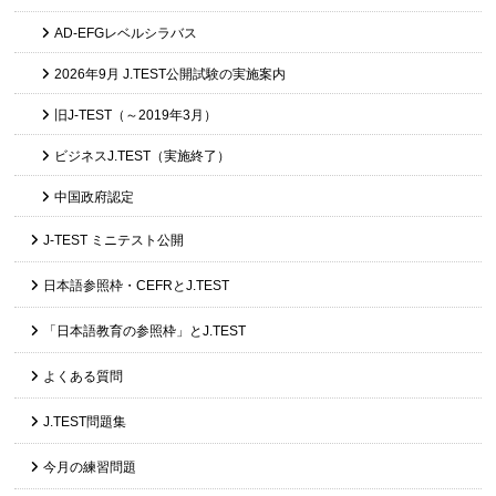
AD-EFGレベルシラバス
2026年9月 J.TEST公開試験の実施案内
旧J-TEST（～2019年3月）
ビジネスJ.TEST（実施終了）
中国政府認定
J-TEST ミニテスト公開
日本語参照枠・CEFRとJ.TEST
「日本語教育の参照枠」とJ.TEST
よくある質問
J.TEST問題集
今月の練習問題