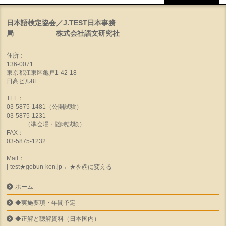
日本語検定協会／J.TEST日本事務
局 株式会社語文研究社
住所：
136-0071
東京都江東区亀戸1-42-18
日高ビル8F
TEL：
03-5875-1481（公開試験）
03-5875-1231
（準会場・随時試験）
FAX：
03-5875-1232
Mail：
j-test★gobun-ken.jp ←★を@に変える
ホーム
◆実施要項・年間予定
◆正解と聴解資料（日本国内）