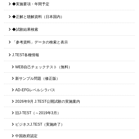
◆実施要項・年間予定
◆正解と聴解資料（日本国内）
◆試験結果検索
「参考資料」データの検索と表示
J.TEST各種情報
WEB自己チェックテスト（無料）
新サンプル問題（修正版）
AD-EFGレベルシラバス
2026年9月 J.TEST公開試験の実施案内
旧J-TEST（～2019年3月）
ビジネスJ.TEST（実施終了）
中国政府認定