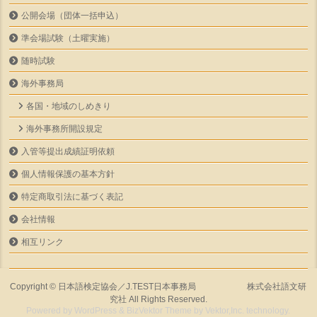
公開会場（団体一括申込）
準会場試験（土曜実施）
随時試験
海外事務局
各国・地域のしめきり
海外事務所開設規定
入管等提出成績証明依頼
個人情報保護の基本方針
特定商取引法に基づく表記
会社情報
相互リンク
Copyright ©
日本語検定協会／J.TEST日本事務局 株式会社語文研
究社
All Rights Reserved.
Powered by
WordPress
&
BizVektor Theme
by
Vektor,Inc.
technology.